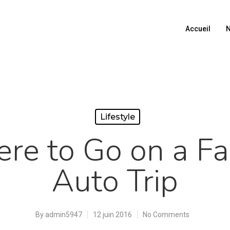
Accueil
N
Lifestyle
re to Go on a Fa
Auto Trip
By
admin5947
12 juin 2016
No Comments