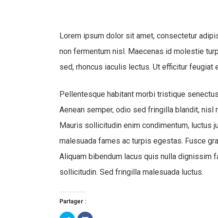
Hit enter to search or ESC to close
Lorem ipsum dolor sit amet, consectetur adipisci
non fermentum nisl. Maecenas id molestie turpis,
sed, rhoncus iaculis lectus. Ut efficitur feugia
Pellentesque habitant morbi tristique senectus
Aenean semper, odio sed fringilla blandit, nisl 
Mauris sollicitudin enim condimentum, luctus ju
malesuada fames ac turpis egestas. Fusce gravi
Aliquam bibendum lacus quis nulla dignissim fa
sollicitudin. Sed fringilla malesuada luctus.
Partager :
Cliquez
Cliquez