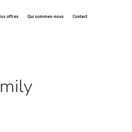
os offres
Qui sommes-nous
Contact
mily