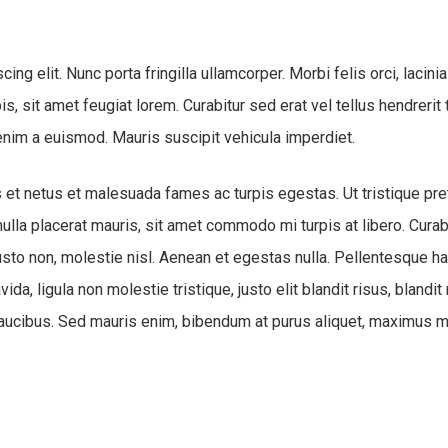
ng elit. Nunc porta fringilla ullamcorper. Morbi felis orci, lacin
 sit amet feugiat lorem. Curabitur sed erat vel tellus hendrerit ti
t enim a euismod. Mauris suscipit vehicula imperdiet.
 et netus et malesuada fames ac turpis egestas. Ut tristique pre
nulla placerat mauris, sit amet commodo mi turpis at libero. Cura
sto non, molestie nisl. Aenean et egestas nulla. Pellentesque ha
da, ligula non molestie tristique, justo elit blandit risus, bla
ucibus. Sed mauris enim, bibendum at purus aliquet, maximus mol