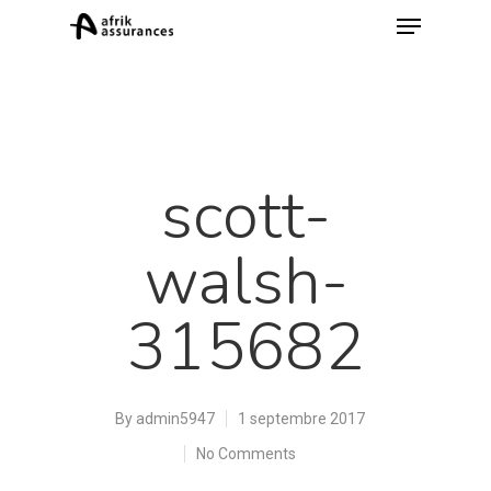
scott-
walsh-
Hit enter to search or ESC to close
315682
By
admin5947
1 septembre 2017
No Comments