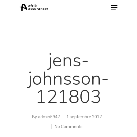
jens-
johnsson-
Hit enter to search or ESC to close
121803
By
admin5947
1 septembre 2017
No Comments